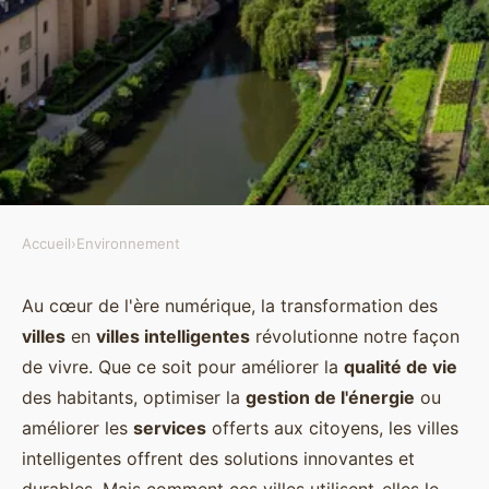
Accueil
›
Environnement
ENVIRONNEMENT
Comment le concept de ville
Au cœur de l'ère numérique, la transformation des
villes
en
villes intelligentes
révolutionne notre façon
intelligente peut-il être utilisé
de vivre. Que ce soit pour améliorer la
qualité de vie
pour améliorer la gestion des
des habitants, optimiser la
gestion de l'énergie
ou
ressources naturelles?
améliorer les
services
offerts aux citoyens, les villes
intelligentes offrent des solutions innovantes et
Adem
•
5 juin 2024
•
6 min de lecture