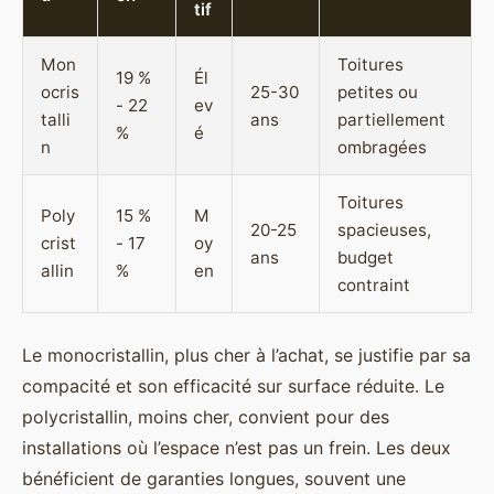
tif
Mon
Toitures
19 %
Él
ocris
25-30
petites ou
- 22
ev
talli
ans
partiellement
%
é
n
ombragées
Toitures
Poly
15 %
M
20-25
spacieuses,
crist
- 17
oy
ans
budget
allin
%
en
contraint
Le monocristallin, plus cher à l’achat, se justifie par sa
compacité et son efficacité sur surface réduite. Le
polycristallin, moins cher, convient pour des
installations où l’espace n’est pas un frein. Les deux
bénéficient de garanties longues, souvent une