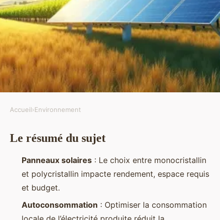
Accueil
›
Environnement
ENVIRONNEMENT
Le résumé du sujet
Optimiser la production
d'électricité avec un panneau
Panneaux solaires
: Le choix entre monocristallin
solaire photovoltaïque
et polycristallin impacte rendement, espace requis
et budget.
Joséphine
•
22/06/2026 07:31
•
13 min de lecture
Autoconsommation
: Optimiser la consommation
locale de l’électricité produite réduit la