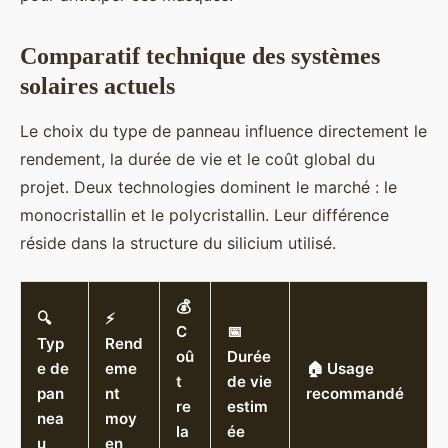
Comparatif technique des systèmes
solaires actuels
Le choix du type de panneau influence directement le
rendement, la durée de vie et le coût global du
projet. Deux technologies dominent le marché : le
monocristallin et le polycristallin. Leur différence
réside dans la structure du silicium utilisé.
💰
🔍
⚡
C
📅
Typ
Rend
oû
Durée
e de
eme
🏠 Usage
t
de vie
pan
nt
recommandé
re
estim
nea
moy
la
ée
u
en