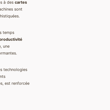
es à des
cartes
achines sont
histiquées.
es temps
productivité
e, une
ormantes.
es technologies
nts
es, est renforcée