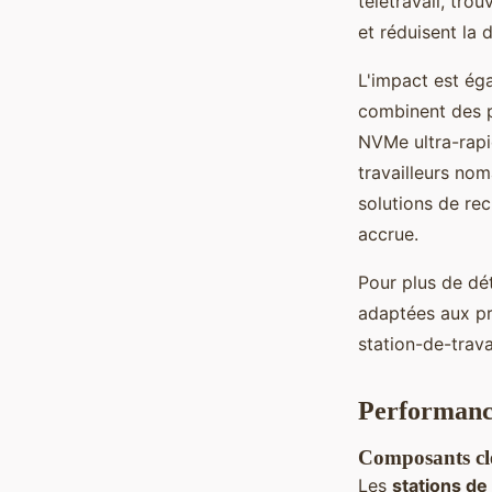
télétravail, tro
et réduisent la 
L'impact est éga
combinent des p
NVMe ultra-rapi
travailleurs nom
solutions de re
accrue.
Pour plus de dét
adaptées aux pr
station-de-trava
Performance
Composants clé
Les
stations de