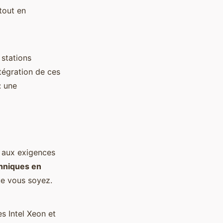
 tout en
 stations
ntégration de ces
: une
 aux exigences
hniques en
ue vous soyez.
s Intel Xeon et