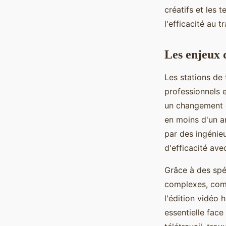
créatifs et les
Adem
•
8 janvier 2025
•
4 min de lecture
l'efficacité au tr
Les enjeux d
Les stations de 
professionnels e
un changement é
en moins d'un a
par des ingénieu
d'efficacité ave
Grâce à des spé
complexes, comm
l'édition vidéo h
essentielle face