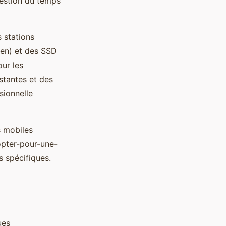
 gestion du temps
 stations
en) et des SSD
ur les
istantes et des
sionnelle
s mobiles
opter-pour-une-
s spécifiques.
ues