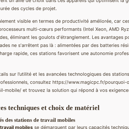
uvent un allié de choix dans ces appareils qui optimisent la
durée des cycles de projet.
lement visible en termes de productivité améliorée, car ces
rocesseurs multi-cœurs performants (Intel Xeon, AMD Ryz
des, éliminant les goulots d'étranglement. Les avantages po
ades ne s'arrêtent pas là : alimentées par des batteries rés
charge rapide, ces stations favorisent une autonomie profes
ails sur l’utilité et les avancées technologiques des station
ofessionnels, consultez https://www.magicpc.fr/pourquoi-
il-mobile/ et trouvez la solution qui répond à vos exigence
s techniques et choix de matériel
s des stations de travail mobiles
 travail mobiles
se démarquent par leurs capacités techniq