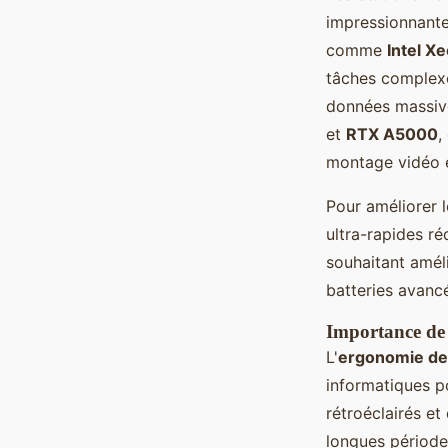
impressionnantes
comme
Intel X
tâches complexe
données massive
et
RTX A5000
,
montage vidéo e
Pour améliorer l
ultra-rapides r
souhaitant amél
batteries avanc
Importance de 
L'
ergonomie des
informatiques p
rétroéclairés et 
longues périodes