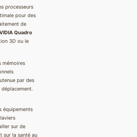
les processeurs
timale pour des
aitement de
VIDIA Quadro
tion 3D ou le
s mémoires
onnels
outenue par des
n déplacement.
es équipements
laviers
iller sur de
t sur la santé au