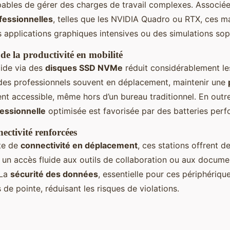
bles de gérer des charges de travail complexes. Associé
fessionnelles
, telles que les NVIDIA Quadro ou RTX, ces m
s applications graphiques intensives ou des simulations sop
e la productivité en mobilité
ide via des
disques SSD NVMe
réduit considérablement l
 des professionnels souvent en déplacement, maintenir une
nt accessible, même hors d’un bureau traditionnel. En outr
essionnelle
optimisée est favorisée par des batteries perf
nectivité renforcées
te de
connectivité en déplacement
, ces stations offrent d
t un accès fluide aux outils de collaboration ou aux docume
 La
sécurité des données
, essentielle pour ces périphériqu
s de pointe, réduisant les risques de violations.