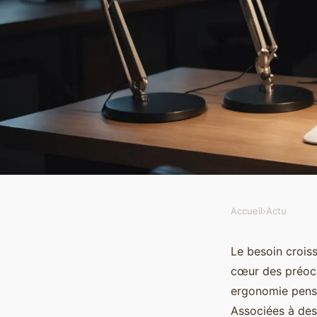
Accueil
›
Actu
ACTU
Les bénéfices d'une st
Le besoin croiss
cœur des préoccu
mobile pour professi
ergonomie pensé
Associées à des