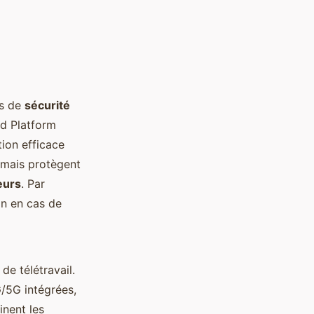
ts de
sécurité
ed Platform
ion efficace
 mais protègent
eurs
. Par
on en cas de
e télétravail.
/5G intégrées,
inent les