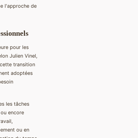
e l'approche de
essionnels
eure pour les
lon Julien Vinel,
ette transition
ement adoptées
besoin
es les tâches
 ou encore
avail,
acement ou en