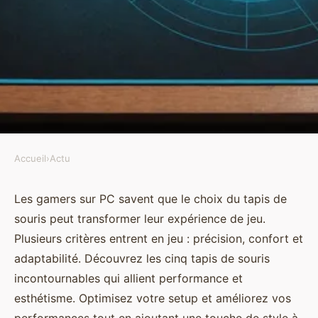
Accueil
›
Actu
ACTU
Top 5 tapis de souris
Les gamers sur PC savent que le choix du tapis de
souris peut transformer leur expérience de jeu.
indispensables pour les gamers
Plusieurs critères entrent en jeu : précision, confort et
sur pc
adaptabilité. Découvrez les cinq tapis de souris
incontournables qui allient performance et
Adem
•
10 janvier 2025
•
7 min de lecture
esthétisme. Optimisez votre setup et améliorez vos