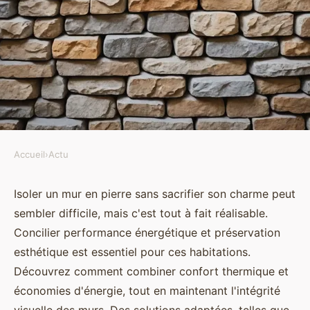
Accueil
›
Actu
ACTU
Comment bien isoler un mur en
Isoler un mur en pierre sans sacrifier son charme peut
sembler difficile, mais c'est tout à fait réalisable.
pierre sans perdre son charme ?
Concilier performance énergétique et préservation
esthétique est essentiel pour ces habitations.
Adem
•
23 juillet 2024
•
7 min de lecture
Découvrez comment combiner confort thermique et
économies d'énergie, tout en maintenant l'intégrité